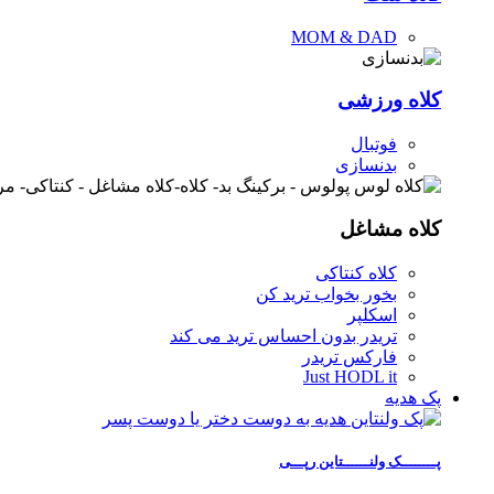
MOM & DAD
کلاه ورزشی
فوتبال
بدنسازی
کلاه مشاغل
کلاه کنتاکی
بخور بخواب ترید کن
اسکلپر
تریدر بدون احساس ترید می کند
فارکس تریدر
Just HODL it
پک هدیه
پــــــــک ولنــــــتاین رپـــی