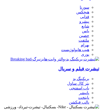
سورنا
هیچکس
فدایی
پیشرو
شایع
یاس
حصین
ملتفت
بهرام
هیپ هاپولوژیست
پوری
تیشرت فیلم و سریال
بریکینگ بد
بتر کال ساول
باب اسفنجی
پانیشر
پایتخت
پالپ فیکشن