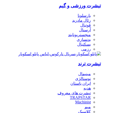
تیشرت ورزشی و گیم
بارسلونا
رِئال مادرید
فوتبال
آرسنال
منچستریونایتد
بدنسازی
بسکتبال
رزمی
تیشرت ترند
مینیمال
نوستالژی
ایران باستان
هدیه
تیشرت های معروف
TRAPSTAR
Machinist
میم
کلاسیک