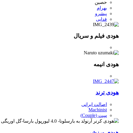
حصین
بهرام
پیشرو
فدایی
هودی فیلم و سریال
هودی انیمه
هودی ترند
اصالت ایرانی
Machinist
سِت (Couple)
هودی ورزشی