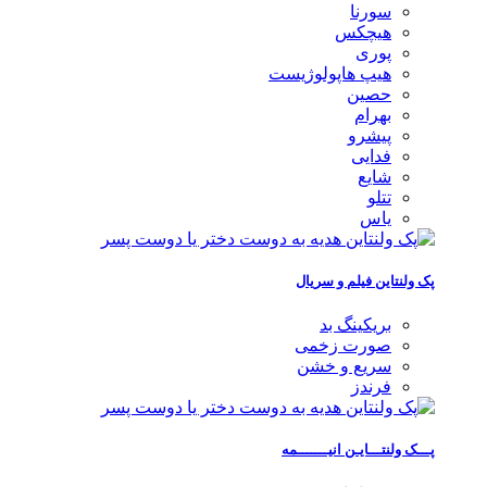
سورنا
هیچکس
پوری
هیپ هاپولوژیست
حصین
بهرام
پیشرو
فدایی
شایع
تتلو
یاس
پک ولنتاین فیلم و سریال
بریکینگ بد
صورت زخمی
سریع و خشن
فرندز
پـــک ولنتـــایـن انیـــــــمه