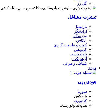
گل رز
تیشرت مشاغل
باریستا
آرایشگر
ورزشکار
عکاس
کمپ و طبیعت گردی
کدنویس
تتو آرتیست
آرشیتکت
کنتاکی و مرغی
هودی
هودی رپی
سورنا
هیچکس
گادپوری
هیپ هاپولوژیست