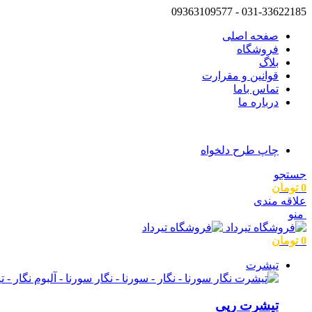
031-33622185 - 09363109577
صفحه اصلی
فروشگاه
بلاگ
قوانین و مقرارت
تماس باما
درباره ما
چاپ طرح دلخواه
جستجو
0
تومان
علاقه مندی
منو
0
تومان
تیشرت
تیشرت رپی