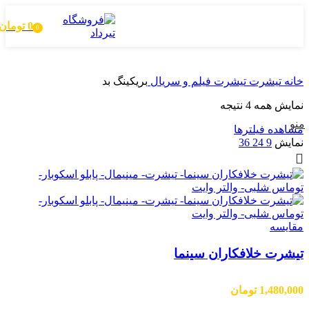
0
تومان
0
محصول
خانه
تیشرت
تیشرت فیلم و سریال
بریکینگ بد
مرتب‌سازی
نمایش همه 4 نتیجه
بر
منو
مشاهده فیلترها
اساس
نمایش
9
24
36
جدیدترین
مقایسه
تیشرت خلافکاران سینما
1,480,000
تومان