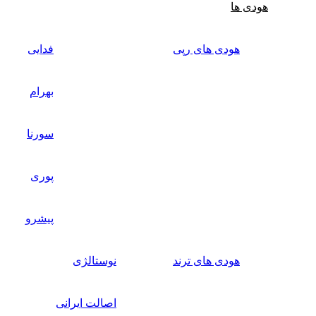
هودی ها
هودی های رپی
فدایی
بهرام
سورنا
پوری
پیشرو
هودی های ترند
نوستالژی
اصالت ایرانی