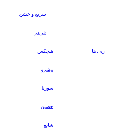
سریع و خشن
فرندز
رپی ها
هیچکس
پیشرو
سورنا
حصین
شایع