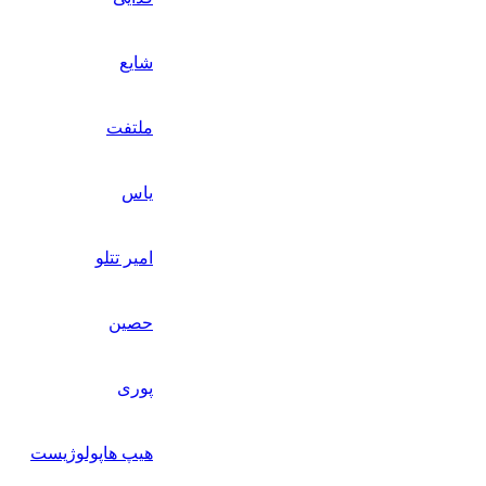
شایع
ملتفت
یاس
امیر تتلو
حصین
پوری
هیپ هاپولوژیست