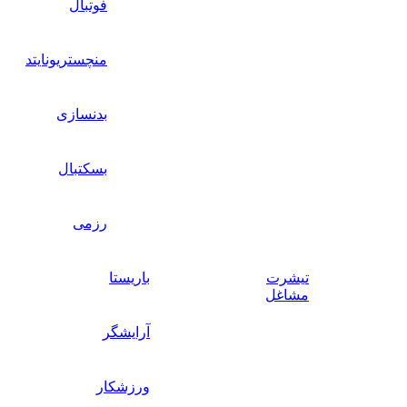
فوتبال
منچستریونایتد
بدنسازی
بسکتبال
رزمی
تیشرت
باریستا
مشاغل
آرایشگر
ورزشکار