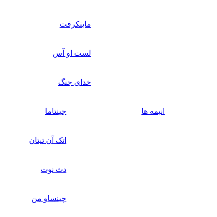
ماینکرفت
لست او آس
خدای جنگ
انیمه ها
جینتاما
اتک آن تیتان
دث نوت
چینساو من