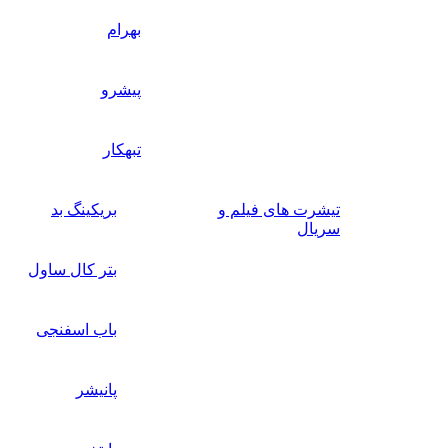
بهرام
پیشرو
تبهکار
تیشرت های فیلم و
بریکینگ بد
سریال
بتر کال ساول
باب اسفنجی
پانیشر