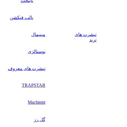
پایتخت
پالپ فیکشن
تیشرت های
مینیمال
ترند
نوستالژی
تیشرت های معروف
TRAPSTAR
Machinist
گل رز