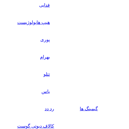
فدایی
هیپ هاپولوژیست
پوری
بهرام
تتلو
یاس
گیمینگ ها
رد دد
کالاف دیوتی گوست