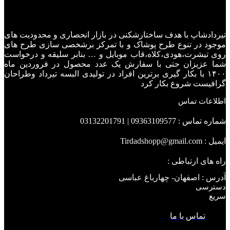
تیردادشاپ با هدف ساختارشکنی در بازار انحصاری و محدودیت های
موجود در تنوع طرح پوشاک و با تمرکز برشخصی سازی طرح های
روی تیشرت،هودی،کلاه،قاب موبایل و … بنابر سلیقه و درخواست
شما عزیزان حتی با سفارش یک عدد محصول در فروردین ماه
۱۴۰۰ با بکار گیری برترین افراد در تولیدی البسه تیرداد وطراحان
گرافیست شروع بکار کرد
اطلاعات تماس
شماره تماس : 09363109577 | 03132201791
ایمیل : Tirdadshopp@gmail.com
راه های ارتباطی :
آدرس : اصفهان- چهارباغ عباسی
دسترسی
سریع
تماس با ما