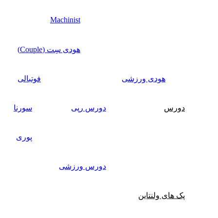
Machinist
هودی سِت (Couple)
هودی ورزشی
فوتبالی
دورس
دورس رپی
سورنا
پوری
دورس ورزشی
پک های ولنتاین