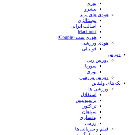
پوری
پیشرو
هودی های ترند
نوستالژی
اصالت ایرانی
Machinist
هودی سِت (Couple)
هودی ورزشی
فوتبالی
دورس
دورس رپی
سورنا
پوری
دورس ورزشی
پک های ولنتاین
ورزشی ها
استقلال
پرسپولیس
تراکتور
سپاهان
بدنسازی
رزمی
فیلم و سریالی ها
بریکینگ بد