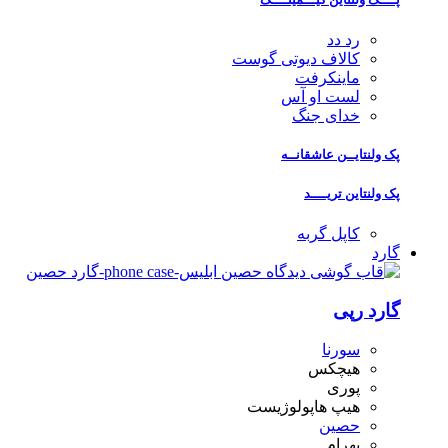
رد دد
کالاف دیوتی گوست
ماینکرفت
لست او آس
خدای جنگ
پک ولنتایــن عاشقانــه
پک ولنتاین تریــــد
کاپل گربه
گارد
گارد رپی
سورنا
هیچکس
پوری
هیپ هاپولوژیست
حصین
بهرام