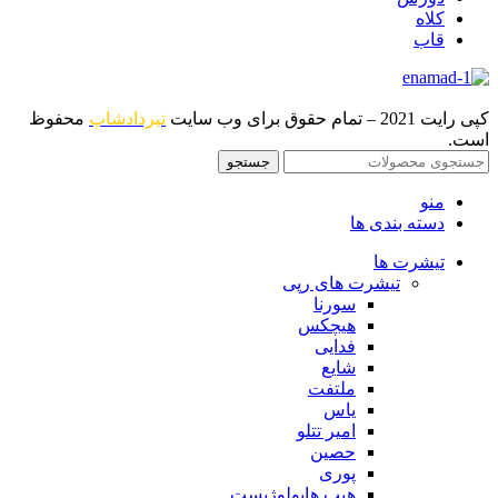
کلاه
قاب
کپی رایت 2021 – تمام حقوق برای وب سایت
تیردادشاپ
محفوظ
است.
جستجو
منو
دسته بندی ها
تیشرت ها
تیشرت های رپی
سورنا
هیچکس
فدایی
شایع
ملتفت
یاس
امیر تتلو
حصین
پوری
هیپ هاپولوژیست