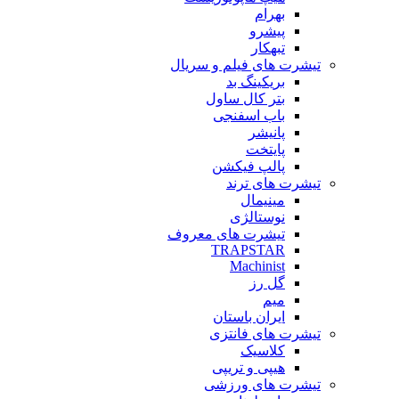
بهرام
پیشرو
تبهکار
تیشرت های فیلم و سریال
بریکینگ بد
بتر کال ساول
باب اسفنجی
پانیشر
پایتخت
پالپ فیکشن
تیشرت های ترند
مینیمال
نوستالژی
تیشرت های معروف
TRAPSTAR
Machinist
گل رز
میم
ایران باستان
تیشرت های فانتزی
کلاسیک
هیپی و تریپی
تیشرت های ورزشی