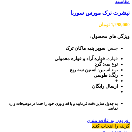
مقایسه
تیشرت ترک مورس سورنا
1,298,000
تومان
ویژگی های محصول:
جنس:
سوپر پنبه ماکان ترک
قواره:
قواره آزاد و قواره معمولی
نوع یقه:
گرد
نوع آستین:
آستین سه ربع
رنگ: طوسی
+
ارسال رایگان
به جدول سایز دقت فرمایید و یا قد و وزن خود را حتما در توضیحات وارد
نمایید.
افزودن به علاقه مندی
گزینه را انتخاب کنید
مشاهده سریع