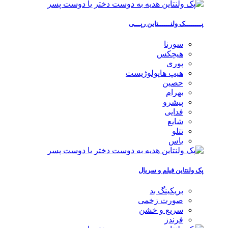
پــــــــک ولنــــــتاین رپـــی
سورنا
هیچکس
پوری
هیپ هاپولوژیست
حصین
بهرام
پیشرو
فدایی
شایع
تتلو
یاس
پک ولنتاین فیلم و سریال
بریکینگ بد
صورت زخمی
سریع و خشن
فرندز