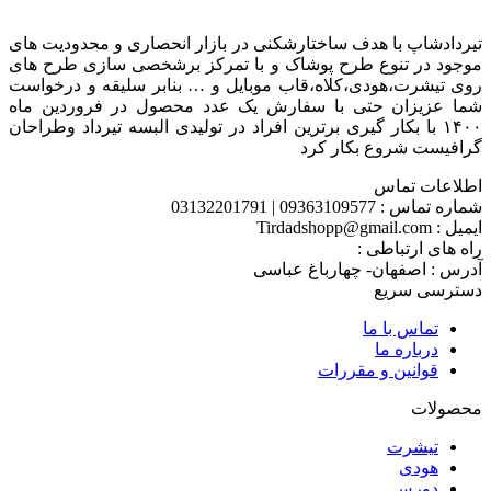
تیردادشاپ با هدف ساختارشکنی در بازار انحصاری و محدودیت های
موجود در تنوع طرح پوشاک و با تمرکز برشخصی سازی طرح های
روی تیشرت،هودی،کلاه،قاب موبایل و … بنابر سلیقه و درخواست
شما عزیزان حتی با سفارش یک عدد محصول در فروردین ماه
۱۴۰۰ با بکار گیری برترین افراد در تولیدی البسه تیرداد وطراحان
گرافیست شروع بکار کرد
اطلاعات تماس
شماره تماس : 09363109577 | 03132201791
ایمیل : Tirdadshopp@gmail.com
راه های ارتباطی :
آدرس : اصفهان- چهارباغ عباسی
دسترسی سریع
تماس با ما
درباره ما
قوانین و مقررات
محصولات
تیشرت
هودی
دورس