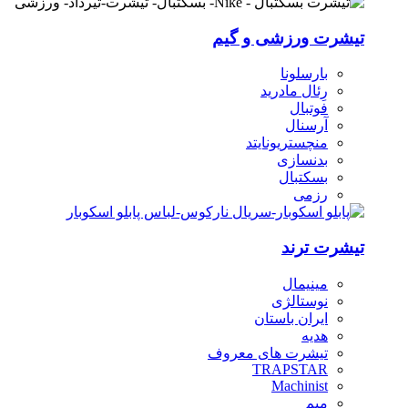
تیشرت ورزشی و گیم
بارسلونا
رِئال مادرید
فوتبال
آرسنال
منچستریونایتد
بدنسازی
بسکتبال
رزمی
تیشرت ترند
مینیمال
نوستالژی
ایران باستان
هدیه
تیشرت های معروف
TRAPSTAR
Machinist
میم