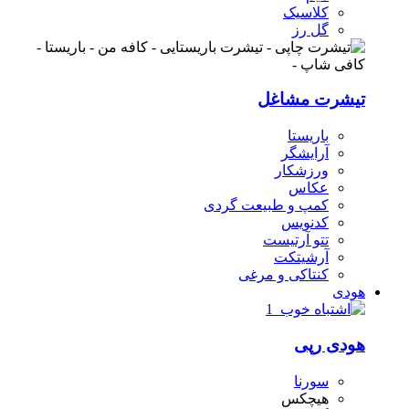
کلاسیک
گل رز
تیشرت مشاغل
باریستا
آرایشگر
ورزشکار
عکاس
کمپ و طبیعت گردی
کدنویس
تتو آرتیست
آرشیتکت
کنتاکی و مرغی
هودی
هودی رپی
سورنا
هیچکس