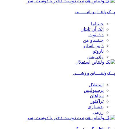
پـــک ولنتـــایـن انیـــــــمه
جینتاما
اتک آن تایتان
دث نوت
چینساو من
دیمن اسلیر
ناروتو
وان پیس
پـــک ولنتـــــاین ورزشــــی
استقلال
پرسپولیس
سپاهان
تراکتور
بدنسازی
رزمی
پــــک ولنتاین گیـــمینــــگ