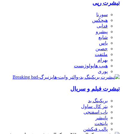
تیشرت رپی
سورنا
هیچکس
فدایی
پیشرو
شایع
یاس
حصین
ملتفت
بهرام
هیپ هاپولوژیست
پوری
تیشرت فیلم و سریال
بریکینگ بد
بتر کال ساول
باب اسفنجی
پانیشر
پایتخت
پالپ فیکشن