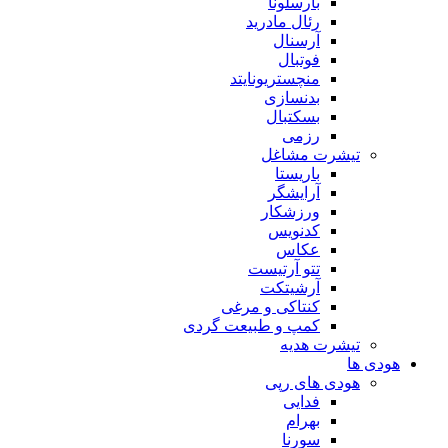
بارسلونا
رئال مادرید
آرسنال
فوتبال
منچستریونایتد
بدنسازی
بسکتبال
رزمی
تیشرت مشاغل
باریستا
آرایشگر
ورزشکار
کدنویس
عکاس
تتو آرتیست
آرشیتکت
کنتاکی و مرغی
کمپ و طبیعت گردی
تیشرت هدیه
هودی ها
هودی های رپی
فدایی
بهرام
سورنا