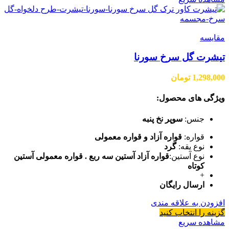
مقایسه
تیشرت گل سرخ سورنا
1,298,000
تومان
ویژگی های محصول:
جنس:
سوپر نخ پنبه
قواره:
قواره آزاد و قواره معمولی
نوع یقه:
گرد
نوع آستین:
قواره آزاد آستین سه ربع . قواره معمولی آستین
کوتاه
+
ارسال رایگان
افزودن به علاقه مندی
گزینه را انتخاب کنید
مشاهده سریع