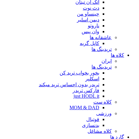
اتک آن تیتان
دث نوت
چینساو من
دیمن اسلیر
ناروتو
وان پیس
عاشقانه ها
کاپل گربه
تریدینگ ها
کلاه ها
ایران
تریدینگ ها
بخور بخواب ترید کن
اسکلپر
تریدر بدون احساس ترید میکند
فارکس تریدر
just HODL it
کلاه ست
MOM & DAD
ورزشی
فوتبال
بدنسازی
کلاه مشاغل
گارد ها