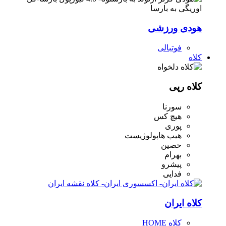
هودی ورزشی
فوتبالی
کلاه
کلاه رپی
سورنا
هیچ کس
پوری
هیپ هاپولوژیست
حصین
بهرام
پیشرو
فدایی
کلاه ایران
کلاه HOME