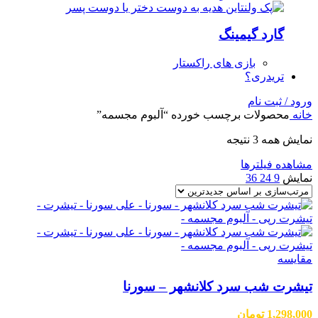
گارد گیمینگ
بازی های راکستار
تریدری؟
ورود / ثبت نام
خانه
محصولات برچسب خورده “آلبوم مجسمه”
مرتب‌سازی
نمایش همه 3 نتیجه
بر
مشاهده فیلترها
اساس
نمایش
9
24
36
جدیدترین
مقایسه
تیشرت شب سرد کلانشهر – سورنا
1,298,000
تومان