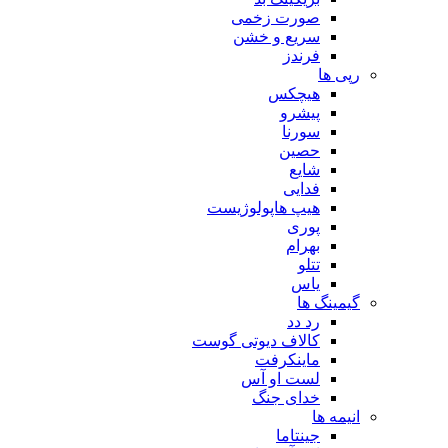
صورت زخمی
سریع و خشن
فرندز
رپی ها
هیچکس
پیشرو
سورنا
حصین
شایع
فدایی
هیپ هاپولوژیست
پوری
بهرام
تتلو
یاس
گیمینگ ها
رد دد
کالاف دیوتی گوست
ماینکرفت
لست او آس
خدای جنگ
انیمه ها
جینتاما