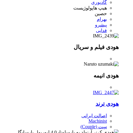
گادپوری
هیپ هاپولوژیست
حصین
بهرام
پیشرو
فدایی
هودی فیلم و سریال
هودی انیمه
هودی ترند
اصالت ایرانی
Machinist
سِت (Couple)