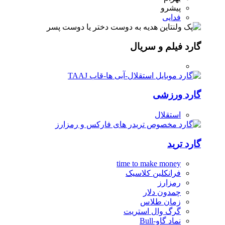
پیشرو
فدایی
گارد فیلم و سریال
گارد ورزشی
استقلال
گارد ترید
time to make money
فرانکلین کلاسیک
رمزارز
چمدون دلار
زمان طلاس
گرگ وال استریت
نماد گاو-Bull