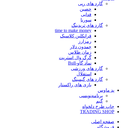
گارد های رپی
حصین
فدایی
سورنا
گارد های تریدینگ
time to make money
فرانکلین کلاسیک
رمزارز
چمدون دلار
زمان طلاس
گرگ وال استریت
نماد گاو-Bull
گارد های ورزشی
استقلال
گارد های گیمینگ
بازی های راکستار
پد ماوس
برنامه‌نویسی
گیم
چاپ طرح دلخواه
TRADING SHOP
صفحه اصلی
فروشگاه