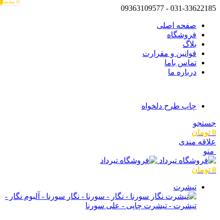
0
0
0
محصول
031-33622185 - 09363109577
م
م
صفحه اصلی
فروشگاه
بلاگ
قوانین و مقرارت
تماس باما
درباره ما
چاپ طرح دلخواه
جستجو
0
تومان
علاقه مندی
منو
0
تومان
تیشرت