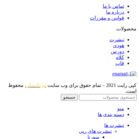
تماس با ما
درباره ما
قوانین و مقررات
محصولات
تیشرت
هودی
دورس
کلاه
قاب
کپی رایت 2021 – تمام حقوق برای وب سایت
تیردادشاپ
محفوظ
است.
جستجو
منو
دسته بندی ها
تیشرت ها
تیشرت های رپی
سورنا