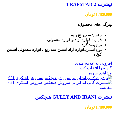
تیشرت TRAPSTAR 2
1,480,000
تومان
ویژگی های محصول:
جنس:
سوپر نخ پنبه
قواره:
قواره آزاد و قواره معمولی
نوع یقه:
گرد
نوع آستین:
قواره آزاد آستین سه ربع . قواره معمولی آستین
کوتاه
افزودن به علاقه مندی
گزینه را انتخاب کنید
مشاهده سریع
مقایسه
تیشرت GULLY AND IRANI هیچکس
1,480,000
تومان