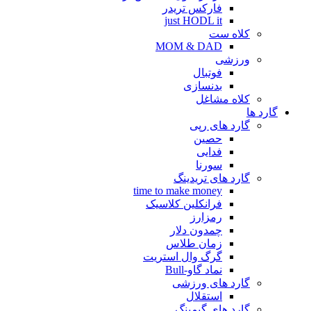
فارکس تریدر
just HODL it
کلاه ست
MOM & DAD
ورزشی
فوتبال
بدنسازی
کلاه مشاغل
گارد ها
گارد های رپی
حصین
فدایی
سورنا
گارد های تریدینگ
time to make money
فرانکلین کلاسیک
رمزارز
چمدون دلار
زمان طلاس
گرگ وال استریت
نماد گاو-Bull
گارد های ورزشی
استقلال
گارد های گیمینگ