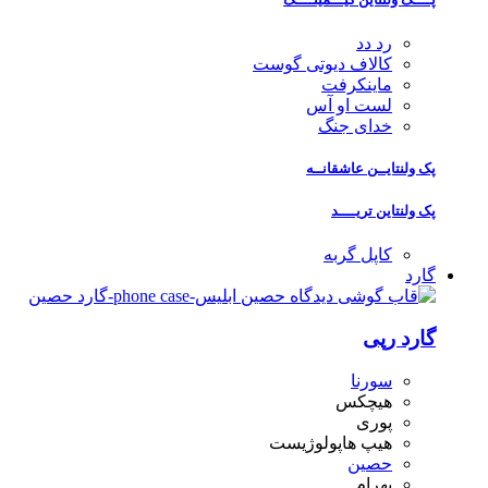
رد دد
کالاف دیوتی گوست
ماینکرفت
لست او آس
خدای جنگ
پک ولنتایــن عاشقانــه
پک ولنتاین تریــــد
کاپل گربه
گارد
گارد رپی
سورنا
هیچکس
پوری
هیپ هاپولوژیست
حصین
بهرام