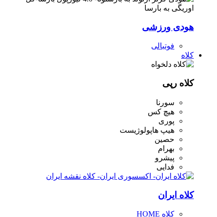
هودی ورزشی
فوتبالی
کلاه
کلاه رپی
سورنا
هیچ کس
پوری
هیپ هاپولوژیست
حصین
بهرام
پیشرو
فدایی
کلاه ایران
کلاه HOME