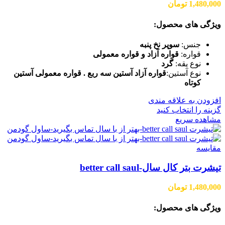
1,480,000
تومان
ویژگی های محصول:
جنس:
سوپر نخ پنبه
قواره:
قواره آزاد و قواره معمولی
نوع یقه:
گرد
نوع آستین:
قواره آزاد آستین سه ربع . قواره معمولی آستین
کوتاه
افزودن به علاقه مندی
گزینه را انتخاب کنید
مشاهده سریع
مقایسه
تیشرت بتر کال سال-better call saul
1,480,000
تومان
ویژگی های محصول: