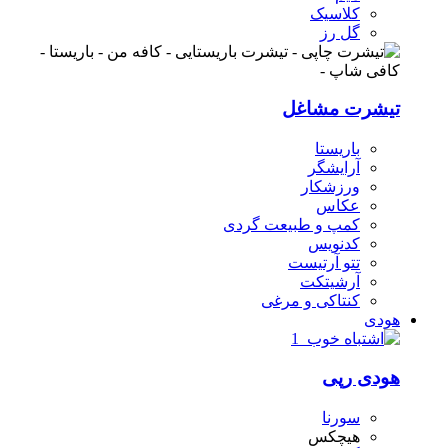
کلاسیک
گل رز
تیشرت مشاغل
باریستا
آرایشگر
ورزشکار
عکاس
کمپ و طبیعت گردی
کدنویس
تتو آرتیست
آرشیتکت
کنتاکی و مرغی
هودی
هودی رپی
سورنا
هیچکس