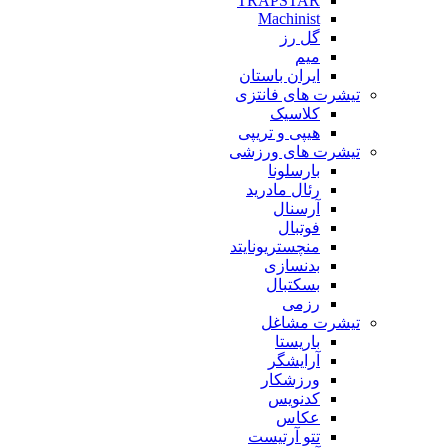
TRAPSTAR
Machinist
گل رز
میم
ایران باستان
تیشرت های فانتزی
کلاسیک
هیپی و تریپی
تیشرت های ورزشی
بارسلونا
رئال مادرید
آرسنال
فوتبال
منچستریونایتد
بدنسازی
بسکتبال
رزمی
تیشرت مشاغل
باریستا
آرایشگر
ورزشکار
کدنویس
عکاس
تتو آرتیست