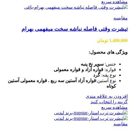
مشاهده سریع
مقایسه
تیشرت وقتی فاصله نباشه سخت میفهمی بهرام
1,480,000
تومان
ویژگی های محصول:
جنس:
سوپر نخ پنبه
قواره:
قواره آزاد و قواره معمولی
نوع یقه:
گرد
نوع آستین:
قواره آزاد آستین سه ربع . قواره معمولی آستین
کوتاه
افزودن به علاقه مندی
گزینه را انتخاب کنید
مشاهده سریع
مقایسه