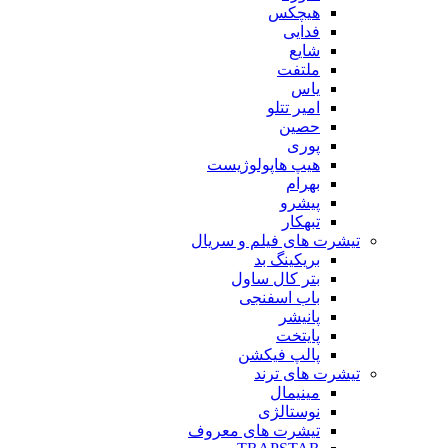
هیچکس
فدایی
شایع
ملتفت
یاس
امیر تتلو
حصین
پوری
هیپ هاپولوژیست
بهرام
پیشرو
تبهکار
تیشرت های فیلم و سریال
بریکینگ بد
بتر کال ساول
باب اسفنجی
پانیشر
پایتخت
پالپ فیکشن
تیشرت های ترند
مینیمال
نوستالژی
تیشرت های معروف