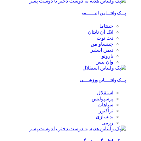
پـــک ولنتـــایـن انیـــــــمه
جینتاما
اتک آن تایتان
دث نوت
چینساو من
دیمن اسلیر
ناروتو
وان پیس
پـــک ولنتـــــاین ورزشــــی
استقلال
پرسپولیس
سپاهان
تراکتور
بدنسازی
رزمی
پــــک ولنتاین گیـــمینــــگ