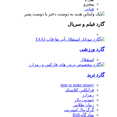
پیشرو
فدایی
گارد فیلم و سریال
گارد ورزشی
استقلال
گارد ترید
time to make money
فرانکلین کلاسیک
رمزارز
چمدون دلار
زمان طلاس
گرگ وال استریت
نماد گاو-Bull