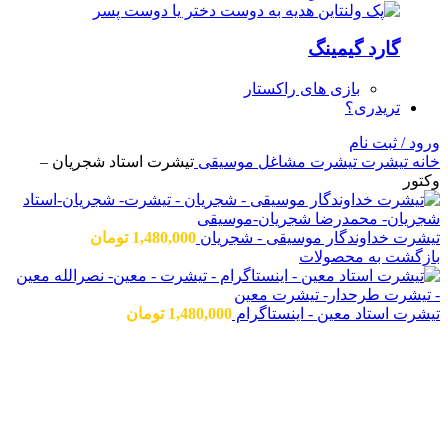
گارد گیمینگ
بازی های راکستار
تریدری؟
ورود / ثبت نام
خانه
تیشرت
تیشرت مشاغل
موسیقی
تیشرت استاد شجریان –
وکتور
تیشرت خداوندگار موسیقی - شجریان
1,480,000
تومان
بازگشت به محصولات
تیشرت استاد معین - اینستاگرام
1,480,000
تومان