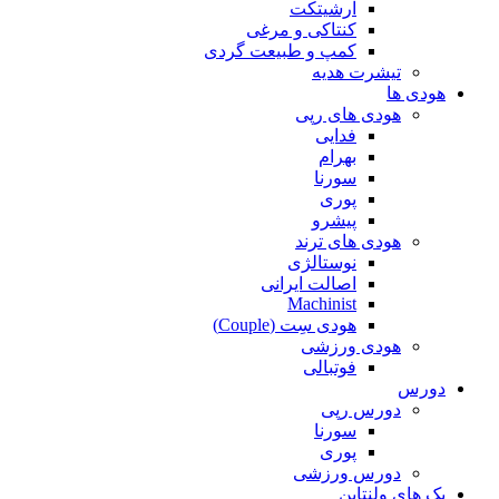
آرشیتکت
کنتاکی و مرغی
کمپ و طبیعت گردی
تیشرت هدیه
هودی ها
هودی های رپی
فدایی
بهرام
سورنا
پوری
پیشرو
هودی های ترند
نوستالژی
اصالت ایرانی
Machinist
هودی سِت (Couple)
هودی ورزشی
فوتبالی
دورس
دورس رپی
سورنا
پوری
دورس ورزشی
پک های ولنتاین