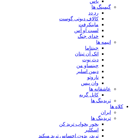
یاس
گیمینگ ها
رد دد
کالاف دیوتی گوست
ماینکرفت
لست او آس
خدای جنگ
انیمه ها
جینتاما
اتک آن تیتان
دث نوت
چینساو من
دیمن اسلیر
ناروتو
وان پیس
عاشقانه ها
کاپل گربه
تریدینگ ها
کلاه ها
ایران
تریدینگ ها
بخور بخواب ترید کن
اسکلپر
تریدر بدون احساس ترید میکند