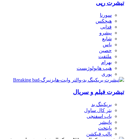
تیشرت رپی
سورنا
هیچکس
فدایی
پیشرو
شایع
یاس
حصین
ملتفت
بهرام
هیپ هاپولوژیست
پوری
تیشرت فیلم و سریال
بریکینگ بد
بتر کال ساول
باب اسفنجی
پانیشر
پایتخت
پالپ فیکشن