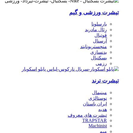
تیشرت ورزشی و گیم
بارسلونا
رِئال مادرید
فوتبال
آرسنال
منچستریونایتد
بدنسازی
بسکتبال
رزمی
تیشرت ترند
مینیمال
نوستالژی
ایران باستان
هدیه
تیشرت های معروف
TRAPSTAR
Machinist
میم