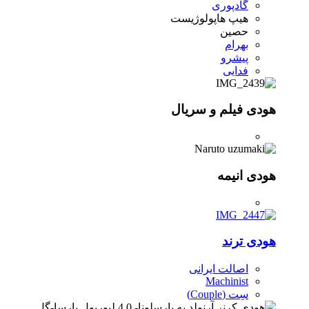
گادپوری
هیپ هاپولوژیست
حصین
بهرام
پیشرو
فدایی
هودی فیلم و سریال
هودی انیمه
هودی ترند
اصالت ایرانی
Machinist
سِت (Couple)