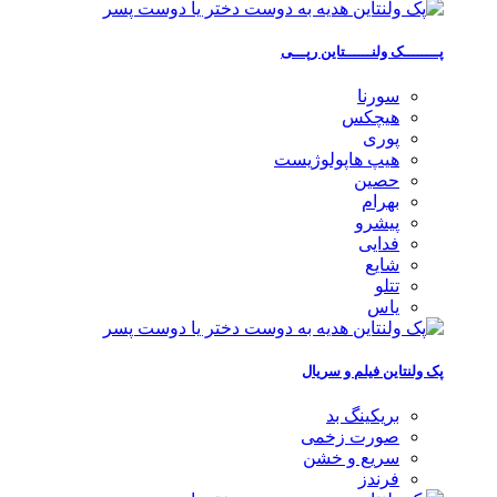
پــــــــک ولنــــــتاین رپـــی
سورنا
هیچکس
پوری
هیپ هاپولوژیست
حصین
بهرام
پیشرو
فدایی
شایع
تتلو
یاس
پک ولنتاین فیلم و سریال
بریکینگ بد
صورت زخمی
سریع و خشن
فرندز