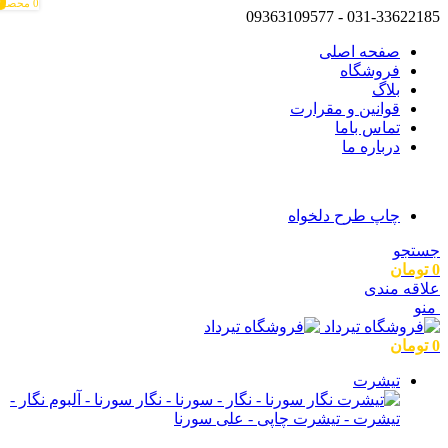
0
0
0
محصول
031-33622185 - 09363109577
م
م
صفحه اصلی
فروشگاه
بلاگ
قوانین و مقرارت
تماس باما
درباره ما
چاپ طرح دلخواه
جستجو
0
تومان
علاقه مندی
منو
0
تومان
تیشرت