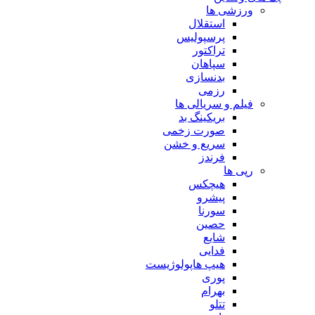
ورزشی ها
استقلال
پرسپولیس
تراکتور
سپاهان
بدنسازی
رزمی
فیلم و سریالی ها
بریکینگ بد
صورت زخمی
سریع و خشن
فرندز
رپی ها
هیچکس
پیشرو
سورنا
حصین
شایع
فدایی
هیپ هاپولوژیست
پوری
بهرام
تتلو