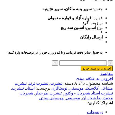
جنس:
سوپر پنبه ماکان
،
سوپر نخ پنبه
قواره:
قواره آزاد و قواره معمولی
نوع یقه:
گرد
نوع آستین:
آستین سه ربع
+
ارسال رایگان
به جدول سایز دقت فرمایید و یا قد و وزن خود را در توضیحات وارد کنید.
تیشرت
استاد
افزودن به سبد خرید
شجریان
مقایسه
-
افزودن به علاقه مندی
وکتور
شناسه محصول:
A-245
دسته:
تیشرت
,
تیشرت ترند
,
تیشرت
عدد
مشاغل
,
کلاسیک
,
موسیقی
,
نوستالژی
برچسب:
استاد
,
تیشرت
,
تیشرت استاد شجریان - وکتور
,
تیشرت طرحدار
,
شجریان
,
محمدرضا شجریان
,
موسیقی
,
موسیقی سنتی
اشتراک گذاری:
توضیحات