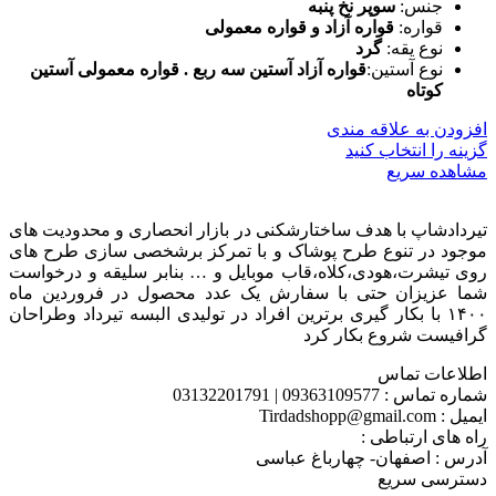
جنس:
سوپر نخ پنبه
قواره:
قواره آزاد و قواره معمولی
نوع یقه:
گرد
نوع آستین:
قواره آزاد آستین سه ربع . قواره معمولی آستین
کوتاه
افزودن به علاقه مندی
گزینه را انتخاب کنید
مشاهده سریع
تیردادشاپ با هدف ساختارشکنی در بازار انحصاری و محدودیت های
موجود در تنوع طرح پوشاک و با تمرکز برشخصی سازی طرح های
روی تیشرت،هودی،کلاه،قاب موبایل و … بنابر سلیقه و درخواست
شما عزیزان حتی با سفارش یک عدد محصول در فروردین ماه
۱۴۰۰ با بکار گیری برترین افراد در تولیدی البسه تیرداد وطراحان
گرافیست شروع بکار کرد
اطلاعات تماس
شماره تماس : 09363109577 | 03132201791
ایمیل : Tirdadshopp@gmail.com
راه های ارتباطی :
آدرس : اصفهان- چهارباغ عباسی
دسترسی سریع