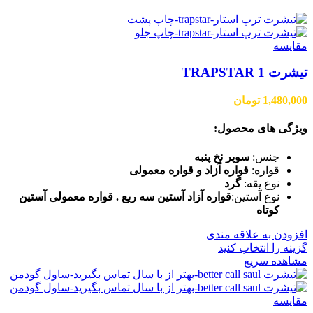
مقایسه
تیشرت TRAPSTAR 1
1,480,000
تومان
ویژگی های محصول:
جنس:
سوپر نخ پنبه
قواره:
قواره آزاد و قواره معمولی
نوع یقه:
گرد
نوع آستین:
قواره آزاد آستین سه ربع . قواره معمولی آستین
کوتاه
افزودن به علاقه مندی
گزینه را انتخاب کنید
مشاهده سریع
مقایسه