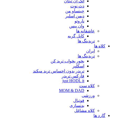
اتک آن تیتان
دث نوت
چینساو من
دیمن اسلیر
ناروتو
وان پیس
عاشقانه ها
کاپل گربه
تریدینگ ها
کلاه ها
ایران
تریدینگ ها
بخور بخواب ترید کن
اسکلپر
تریدر بدون احساس ترید میکند
فارکس تریدر
just HODL it
کلاه ست
MOM & DAD
ورزشی
فوتبال
بدنسازی
کلاه مشاغل
گارد ها