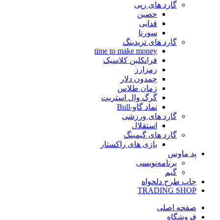
گارد های رپی
حصین
فدایی
سورنا
گارد های تریدینگ
time to make money
فرانکلین کلاسیک
رمزارز
چمدون دلار
زمان طلاس
گرگ وال استریت
نماد گاو-Bull
گارد های ورزشی
استقلال
گارد های گیمینگ
بازی های راکستار
پد ماوس
برنامه‌نویسی
گیم
چاپ طرح دلخواه
TRADING SHOP
صفحه اصلی
فروشگاه