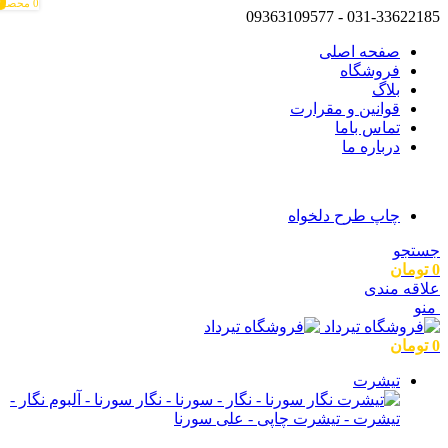
0
0
0
محصول
031-33622185 - 09363109577
م
م
صفحه اصلی
فروشگاه
بلاگ
قوانین و مقرارت
تماس باما
درباره ما
چاپ طرح دلخواه
جستجو
0
تومان
علاقه مندی
منو
0
تومان
تیشرت