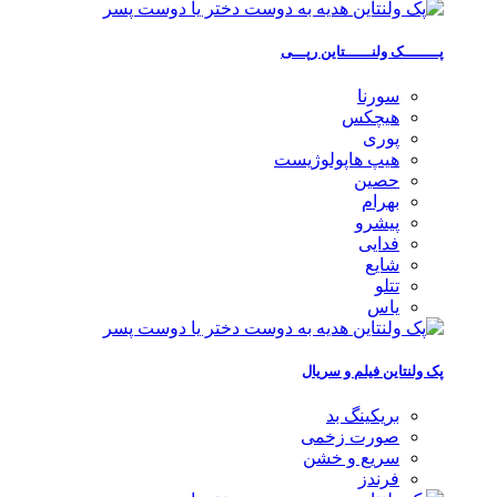
پــــــــک ولنــــــتاین رپـــی
سورنا
هیچکس
پوری
هیپ هاپولوژیست
حصین
بهرام
پیشرو
فدایی
شایع
تتلو
یاس
پک ولنتاین فیلم و سریال
بریکینگ بد
صورت زخمی
سریع و خشن
فرندز