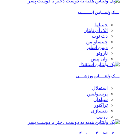
پـــک ولنتـــایـن انیـــــــمه
جینتاما
اتک آن تایتان
دث نوت
چینساو من
دیمن اسلیر
ناروتو
وان پیس
پـــک ولنتـــــاین ورزشــــی
استقلال
پرسپولیس
سپاهان
تراکتور
بدنسازی
رزمی
پــــک ولنتاین گیـــمینــــگ