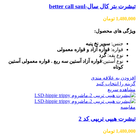
تیشرت بتر کال سال-better call saul
1,480,000
تومان
ویژگی های محصول:
جنس:
سوپر نخ پنبه
قواره:
قواره آزاد و قواره معمولی
نوع یقه:
گرد
نوع آستین:
قواره آزاد آستین سه ربع . قواره معمولی آستین
کوتاه
افزودن به علاقه مندی
گزینه را انتخاب کنید
مشاهده سریع
مقایسه
تیشرت هیپی تریپی کد 2
1,480,000
تومان