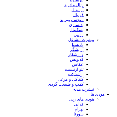
رئال مادرید
آرسنال
فوتبال
منچستریونایتد
بدنسازی
بسکتبال
رزمی
تیشرت مشاغل
باریستا
آرایشگر
ورزشکار
کدنویس
عکاس
تتو آرتیست
آرشیتکت
کنتاکی و مرغی
کمپ و طبیعت گردی
تیشرت هدیه
هودی ها
هودی های رپی
فدایی
بهرام
سورنا