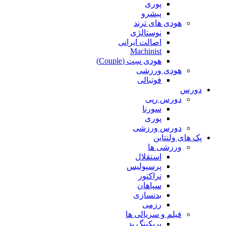
پوری
پیشرو
هودی های ترند
نوستالژی
اصالت ایرانی
Machinist
هودی سِت (Couple)
هودی ورزشی
فوتبالی
دورس
دورس رپی
سورنا
پوری
دورس ورزشی
پک های ولنتاین
ورزشی ها
استقلال
پرسپولیس
تراکتور
سپاهان
بدنسازی
رزمی
فیلم و سریالی ها
بریکینگ بد