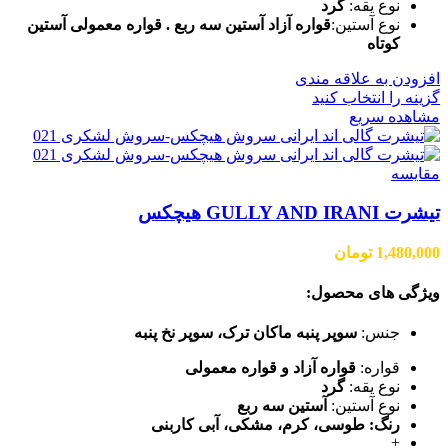
نوع یقه:
گرد
نوع آستین:
قواره آزاد آستین سه ربع . قواره معمولی آستین
کوتاه
افزودن به علاقه مندی
گزینه را انتخاب کنید
مشاهده سریع
مقایسه
تیشرت GULLY AND IRANI هیچکس
1,480,000
تومان
ویژگی های محصول:
جنس:
سوپر پنبه ماکان ترک
،
سوپر نخ پنبه
قواره:
قواره آزاد و قواره معمولی
نوع یقه:
گرد
نوع آستین:
آستین سه ربع
رنگ: طوسی، کرم، مشکی، آبی کاربنی
+