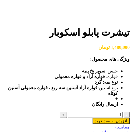
بزرگنمایی تصویر
تیشرت پابلو اسکوبار
1,480,000
تومان
ویژگی های محصول:
جنس:
سوپر نخ پنبه
قواره:
قواره آزاد و قواره معمولی
نوع یقه:
گرد
نوع آستین:
قواره آزاد آستین سه ربع . قواره معمولی آستین
کوتاه
+
ارسال رایگان
تیشرت
پابلو
افزودن به سبد خرید
اسکوبار
مقایسه
عدد