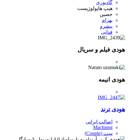
گادپوری
هیپ هاپولوژیست
حصین
بهرام
پیشرو
فدایی
هودی فیلم و سریال
هودی انیمه
هودی ترند
اصالت ایرانی
Machinist
سِت (Couple)