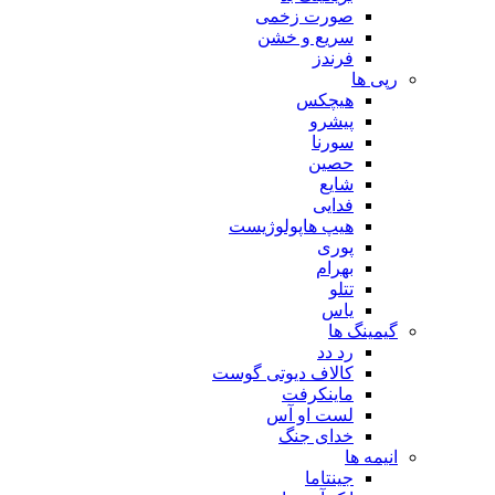
صورت زخمی
سریع و خشن
فرندز
رپی ها
هیچکس
پیشرو
سورنا
حصین
شایع
فدایی
هیپ هاپولوژیست
پوری
بهرام
تتلو
یاس
گیمینگ ها
رد دد
کالاف دیوتی گوست
ماینکرفت
لست او آس
خدای جنگ
انیمه ها
جینتاما