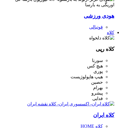
هودی ورزشی
فوتبالی
کلاه
کلاه رپی
سورنا
هیچ کس
پوری
هیپ هاپولوژیست
حصین
بهرام
پیشرو
فدایی
کلاه ایران
کلاه HOME