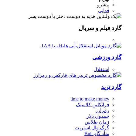
پیشرو
فدایی
گارد فیلم و سریال
گارد ورزشی
استقلال
گارد ترید
time to make money
فرانکلین کلاسیک
رمزارز
چمدون دلار
زمان طلاس
گرگ وال استریت
نماد گاو-Bull