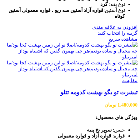
نوع یقه:
گرد
نوع آستین:
قواره آزاد آستین سه ربع . قواره معمولی آستین
کوتاه
افزودن به علاقه مندی
گزینه را انتخاب کنید
مشاهده سریع
مقایسه
تیشرت تو بگو بهشت کدومه تتلو
1,480,000
تومان
ویژگی های محصول:
جنس:
سوپر نخ پنبه
قواره:
قواره آزاد و قواره معمولی