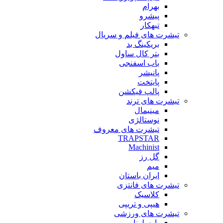
بهرام
پیشرو
تبهکار
تیشرت های فیلم و سریال
بریکینگ بد
بتر کال ساول
باب اسفنجی
پانیشر
پایتخت
پالپ فیکشن
تیشرت های ترند
مینیمال
نوستالژی
تیشرت های معروف
TRAPSTAR
Machinist
گل رز
میم
ایران باستان
تیشرت های فانتزی
کلاسیک
هیپی و تریپی
تیشرت های ورزشی
بارسلونا