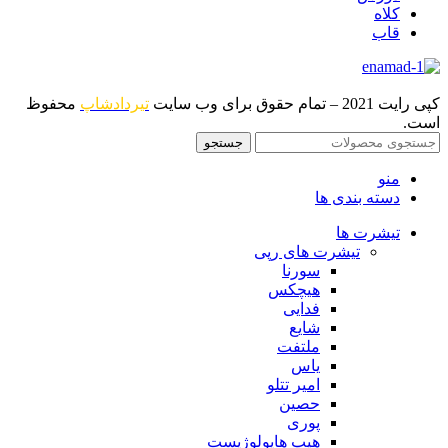
کلاه
قاب
کپی رایت 2021 – تمام حقوق برای وب سایت
تیردادشاپ
محفوظ
است.
جستجو
منو
دسته بندی ها
تیشرت ها
تیشرت های رپی
سورنا
هیچکس
فدایی
شایع
ملتفت
یاس
امیر تتلو
حصین
پوری
هیپ هاپولوژیست