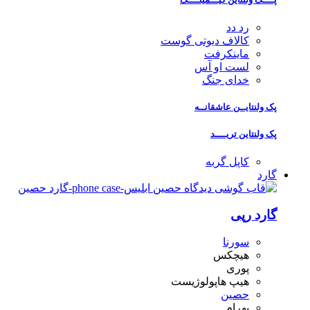
رد دد
کالاف دیوتی گوست
ماینکرفت
لست او آس
خدای جنگ
پک ولنتایــن عاشقانــه
پک ولنتاین تریــــد
کاپل گربه
گارد
گارد رپی
سورنا
هیچکس
پوری
هیپ هاپولوژیست
حصین
بهرام