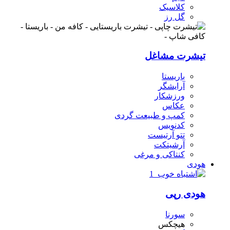
کلاسیک
گل رز
تیشرت مشاغل
باریستا
آرایشگر
ورزشکار
عکاس
کمپ و طبیعت گردی
کدنویس
تتو آرتیست
آرشیتکت
کنتاکی و مرغی
هودی
هودی رپی
سورنا
هیچکس