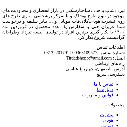
تیردادشاپ با هدف ساختارشکنی در بازار انحصاری و محدودیت های
موجود در تنوع طرح پوشاک و با تمرکز برشخصی سازی طرح های
روی تیشرت،هودی،کلاه،قاب موبایل و … بنابر سلیقه و درخواست
شما عزیزان حتی با سفارش یک عدد محصول در فروردین ماه
۱۴۰۰ با بکار گیری برترین افراد در تولیدی البسه تیرداد وطراحان
گرافیست شروع بکار کرد
اطلاعات تماس
شماره تماس : 09363109577 | 03132201791
ایمیل : Tirdadshopp@gmail.com
راه های ارتباطی :
آدرس : اصفهان- چهارباغ عباسی
دسترسی سریع
تماس با ما
درباره ما
قوانین و مقررات
محصولات
تیشرت
هودی
دورس