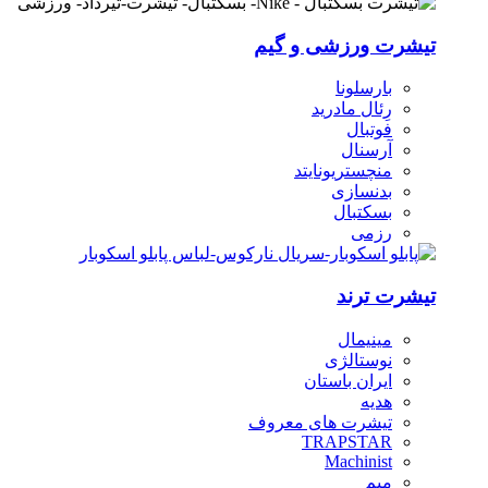
تیشرت ورزشی و گیم
بارسلونا
رِئال مادرید
فوتبال
آرسنال
منچستریونایتد
بدنسازی
بسکتبال
رزمی
تیشرت ترند
مینیمال
نوستالژی
ایران باستان
هدیه
تیشرت های معروف
TRAPSTAR
Machinist
میم