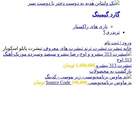
گارد گیمینگ
بازی های راکستار
تریدری؟
ورود / ثبت نام
خانه
تیشرت
تیشرت ترند
تیشرت های معروف
تیشرت پابلو اسکوبار
تیشرت 313 پیشرو
1,480,000
تومان
بازگشت به محصولات
پد ماوس برنامه‌نویسی Source Code
198,000
تومان