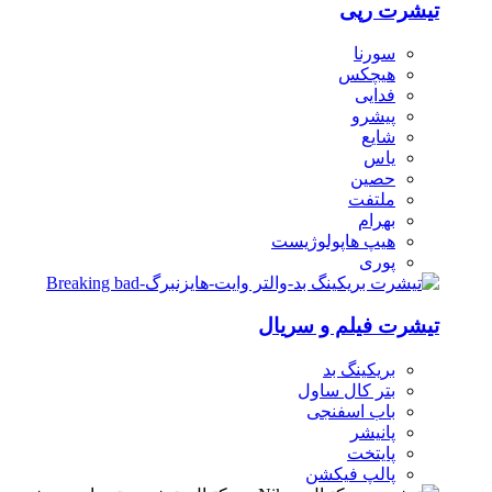
تیشرت رپی
سورنا
هیچکس
فدایی
پیشرو
شایع
یاس
حصین
ملتفت
بهرام
هیپ هاپولوژیست
پوری
تیشرت فیلم و سریال
بریکینگ بد
بتر کال ساول
باب اسفنجی
پانیشر
پایتخت
پالپ فیکشن