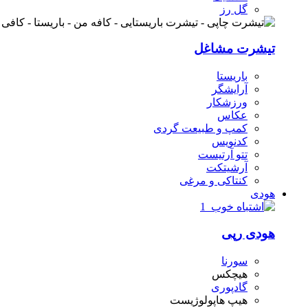
گل رز
تیشرت مشاغل
باریستا
آرایشگر
ورزشکار
عکاس
کمپ و طبیعت گردی
کدنویس
تتو آرتیست
آرشیتکت
کنتاکی و مرغی
هودی
هودی رپی
سورنا
هیچکس
گادپوری
هیپ هاپولوژیست