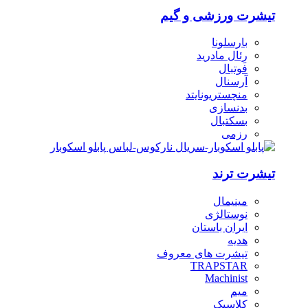
تیشرت ورزشی و گیم
بارسلونا
رِئال مادرید
فوتبال
آرسنال
منچستریونایتد
بدنسازی
بسکتبال
رزمی
تیشرت ترند
مینیمال
نوستالژی
ایران باستان
هدیه
تیشرت های معروف
TRAPSTAR
Machinist
میم
کلاسیک