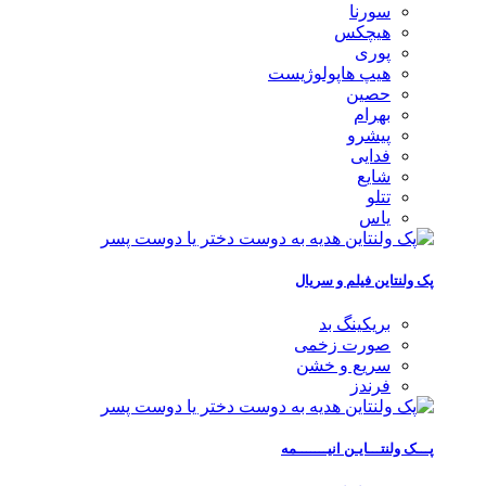
سورنا
هیچکس
پوری
هیپ هاپولوژیست
حصین
بهرام
پیشرو
فدایی
شایع
تتلو
یاس
پک ولنتاین فیلم و سریال
بریکینگ بد
صورت زخمی
سریع و خشن
فرندز
پـــک ولنتـــایـن انیـــــــمه