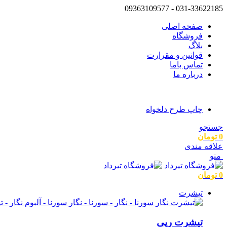
031-33622185 - 09363109577
صفحه اصلی
فروشگاه
بلاگ
قوانین و مقرارت
تماس باما
درباره ما
چاپ طرح دلخواه
جستجو
0
تومان
علاقه مندی
منو
0
تومان
تیشرت
تیشرت رپی