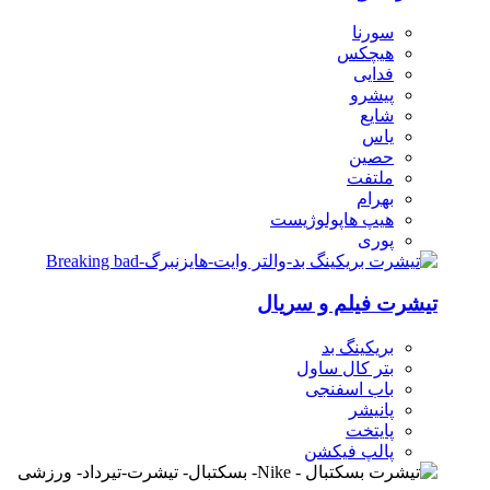
سورنا
هیچکس
فدایی
پیشرو
شایع
یاس
حصین
ملتفت
بهرام
هیپ هاپولوژیست
پوری
تیشرت فیلم و سریال
بریکینگ بد
بتر کال ساول
باب اسفنجی
پانیشر
پایتخت
پالپ فیکشن