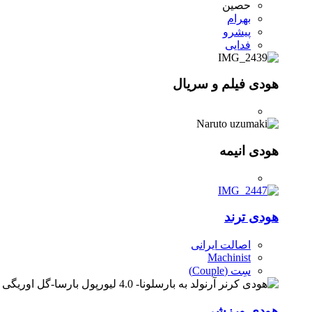
حصین
بهرام
پیشرو
فدایی
هودی فیلم و سریال
هودی انیمه
هودی ترند
اصالت ایرانی
Machinist
سِت (Couple)
هودی ورزشی