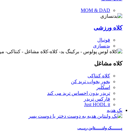
MOM & DAD
کلاه ورزشی
فوتبال
بدنسازی
کلاه مشاغل
کلاه کنتاکی
بخور بخواب ترید کن
اسکلپر
تریدر بدون احساس ترید می کند
فارکس تریدر
Just HODL it
پک هدیه
پــــــــک ولنــــــتاین رپـــی